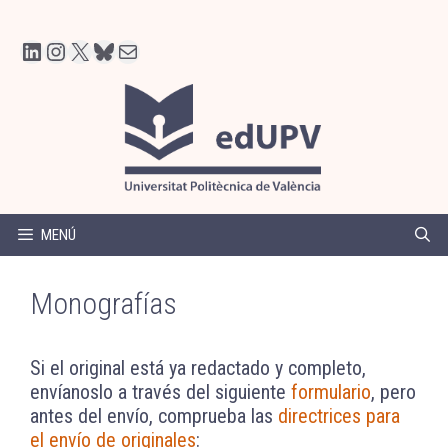
Saltar
al
LinkedIn
Instagram
X
Bluesky
Correo electrónico
contenido
MENÚ
Monografías
Si el original está ya redactado y completo,
envíanoslo a través del siguiente
formulario
, pero
antes del envío, comprueba las
directrices para
el envío de originales
: