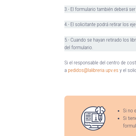
3.- El formulario también deberá ser
4.- El solicitante podrá retirar los 
5.- Cuando se hayan retirado los libr
del formulario.
Si el responsable del centro de cos
a
pedidos@lalibreria.upv.es
y el sol
Si no 
Si tie
formul