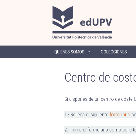
Saltar
al
contenido
QUIENES SOMOS
COLECCIONES
Centro de cost
Si dispones de un centro de coste UP
1.- Rellena el siguiente
formulario
con
2.- Firma el formulario como solicit