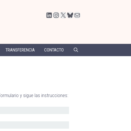
LinkedIn
Instagram
X
Bluesky
Correo electrónico
TRANSFERENCIA
CONTACTO
formulario y sigue las instrucciones: